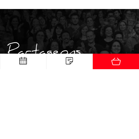
Partageons
Ensemble
Recevez, via un petit e-mail mensuel, notre programmation,
nos cadeaux exclusifs ou nos promesses de fêtes…
#TheatreDePoche
JE M'INSCRIS À LA NEWSLETTER