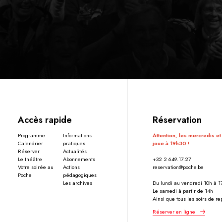
Accès rapide
Réservation
Programme
Informations
Attention, les mercredis et
Calendrier
pratiques
joue à 19h30 !
Réserver
Actualités
Le théâtre
Abonnements
+32 2 649.17.27
Votre soirée au
Actions
reservation@poche.be
Poche
pédagogiques
Les archives
Du lundi au vendredi 10h à 
Le samedi à partir de 14h
Ainsi que tous les soirs de r
Réserver en ligne