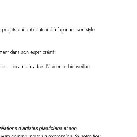
s projets qui ont contribué à façonner son style
ent dans son esprit créatif.
s, il incarne à la fois l'épicentre bienveillant
ations d’artistes plasticiens et son
 gravure comme moyen d’expression. Si notre lieu