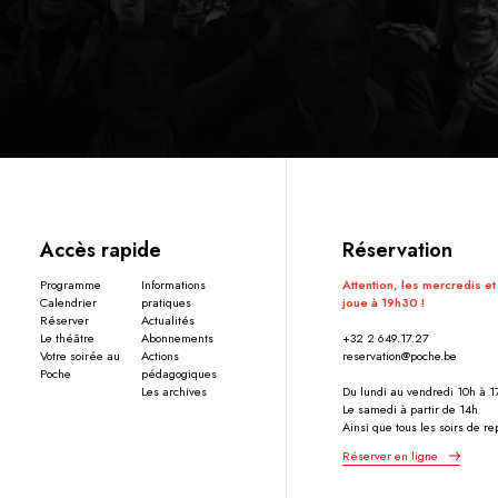
Accès rapide
Réservation
Programme
Informations
Attention, les mercredis et
Calendrier
pratiques
joue à 19h30 !
Réserver
Actualités
Le théâtre
Abonnements
+32 2 649.17.27
Votre soirée au
Actions
reservation@poche.be
Poche
pédagogiques
Les archives
Du lundi au vendredi 10h à 
Le samedi à partir de 14h
Ainsi que tous les soirs de r
Réserver en ligne