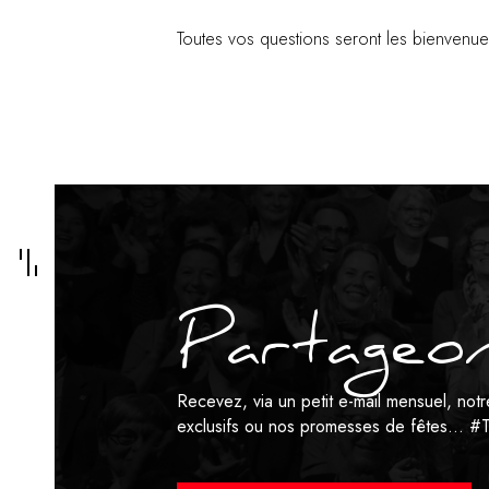
Toutes vos questions seront les bienvenu
Partageon
Recevez, via un petit e-mail mensuel, no
exclusifs ou nos promesses de fêtes…
#T