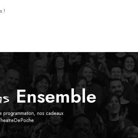
es !
Ensemble
s
tre programmation, nos cadeaux
heatreDePoche