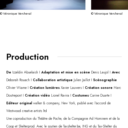
© Véronique Vercheval
© Véronique Vercheval
Production
De
Izzeldin Abuelaish I
Adaptation et mise en scène
Denis Laujol I
Avec
Deborah Rouach I
Collaboration artistique
Julien Jaillot I
Scénographie
Olivier Wiame I
Création lumières
Xavier Lauwers I
Création sonore
Marc
Doutrepont I
Création vidéo
Lionel Ravira I
Costumes
Carine Duarte I
Editeur original
walker & company, New York, publié avec l'accord de
Westwood creative artists ltd
Une coproduction du Théâtre de Poche, de la Compagnie Ad Hominem et de la
Coop et Shelterprod. Avec le soutien de Taxshelter.be, ING et du Tax-Shelter du