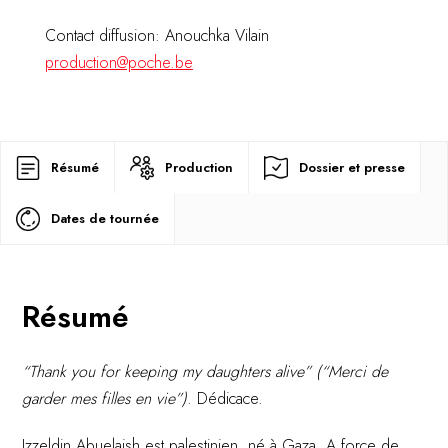
Contact diffusion: Anouchka Vilain
production@poche.be
Résumé
Production
Dossier et presse
Dates de tournée
Résumé
“Thank you for keeping my daughters alive” (“Merci de
garder mes filles en vie”)
. Dédicace.
Izzeldin Abuelaish est palestinien, né à Gaza. A force de