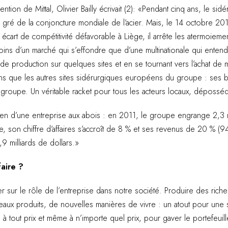
ntion de Mittal, Olivier Bailly écrivait (2): «Pendant cinq ans, le sidé
 gré de la conjoncture mondiale de l’acier. Mais, le 14 octobre 201
cart de compétitivité défavorable à Liège, il arrête les atermoieme
nt moins d’un marché qui s’effondre que d’une multinationale qui ente
e production sur quelques sites et en se tournant vers l’achat de m
ns que les autres sites sidérurgiques européens du groupe : ses bé
 groupe. Un véritable racket pour tous les acteurs locaux, déposséd
 rien d’une entreprise aux abois : en 2011, le groupe engrange 2,3 
 son chiffre d’affaires s’accroît de 8 % et ses revenus de 20 % (94 
,9 milliards de dollars.»
faire ?
 sur le rôle de l’entreprise dans notre société. Produire des riches
ux produits, de nouvelles manières de vivre : un atout pour une
é à tout prix et même à n’importe quel prix, pour gaver le portefeuil