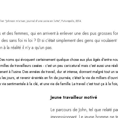
llier "Johnson m'a tuer, journal d'une usine en lutte", Futuropolis, 2014.
 des femmes, qui en arrivent à enlever une des pus grosses fortun
 sans foi ni loi ? Et si c’était simplement des gens qui voulaient tr
n à la réalité il n’y a qu’un pas.
 Des noms qui évoquent certainement quelque chose aux plus âgés d’entre nous
amilles de travailleurs casées - c’est un peu caricatural mais c’est aussi une réa
ant à l’usine. Des années de travail, dur et intense, donnant malgré tout un sen
ous les jours, et revenir éreintés en fin de journée, c’était la vie de milliers d’o
ie sentimentale à la clé, et une vie de famille. Le travail c’est tout ça à la foi
Jeune travailleur motivé
Le parcours de John, tel que relaté par l
impressionnant. Le jeune homme ne te