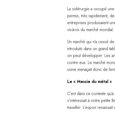
La sidérurgie a occupé une 
permis, très rapidement, de
entreprises produisaient un
vis-à-vis du marché mondial
Un marché qui n’a cessé de 
introduits dans un grand table
on peut développer. Les anné
contre eux. Le marché mondia
usine menaçait donc de ferm
Le « Messie du métal »
C’est dans ce contexte qu’a 
s’intéressait à notre petite 
travailler. L’espoir renaissai