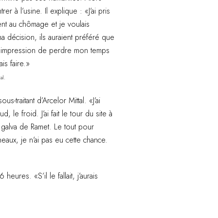
rer à l’usine. Il explique : «J’ai pris
ent au chômage et je voulais
 ma décision, ils auraient préféré que
s l’impression de perdre mon temps
is faire.»
al.
s-traitant d’Arcelor Mittal. «J’ai
ud, le froid. J’ai fait le tour du site à
la galva de Ramet. Le tout pour
rneaux, je n’ai pas eu cette chance.
ures. «S’il le fallait, j’aurais