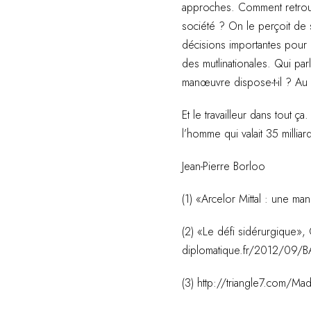
approches. Comment retrouve
société ? On le perçoit de 
décisions importantes pour n
des mutlinationales. Qui par
manœuvre dispose-t-il ? Au n
Et le travailleur dans tout ç
l’homme qui valait 35 millia
Jean-Pierre Borloo
(1) «Arcelor Mittal : une ma
(2) «Le défi sidérurgique»,
diplomatique.fr/2012/09/B
(3) http://triangle7.com/Ma