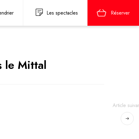
endrier
Les spectacles
Réserver
 le Mittal
Article suiva