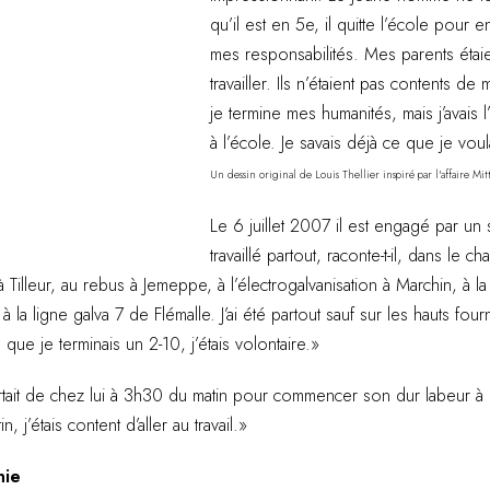
qu’il est en 5e, il quitte l’école pour ent
mes responsabilités. Mes parents étai
travailler. Ils n’étaient pas contents de
je termine mes humanités, mais j’avai
à l’école. Je savais déjà ce que je voula
Un dessin original de Louis Thellier inspiré par l'affaire Mitt
Le 6 juillet 2007 il est engagé par un sou
travaillé partout, raconte-t-il, dans le cha
r à Tilleur, au rebus à Jemeppe, à l’électrogalvanisation à Marchin, à 
à la ligne galva 7 de Flémalle. J’ai été partout sauf sur les hauts fou
rs que je terminais un 2-10, j’étais volontaire.»
rtait de chez lui à 3h30 du matin pour commencer son dur labeur à 6 he
 j’étais content d’aller au travail.»
nie