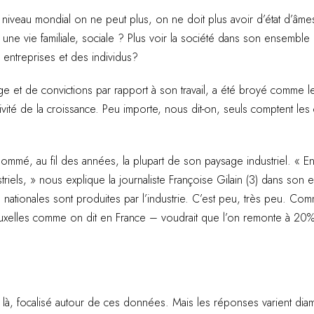
 niveau mondial on ne peut plus, on ne doit plus avoir d’état d’âmes 
e vie familiale, sociale ? Plus voir la société dans son ensembl
entreprises et des individus?
age et de convictions par rapport à son travail, a été broyé comme le
ivité de la croissance. Peu importe, nous dit-on, seuls comptent le
gommé, au fil des années, la plupart de son paysage industriel. « 
riels, » nous explique la journaliste Françoise Gilain (3) dans son
nationales sont produites par l’industrie. C’est peu, très peu. C
ruxelles comme on dit en France – voudrait que l’on remonte à 20% 
t là, focalisé autour de ces données. Mais les réponses varient dia