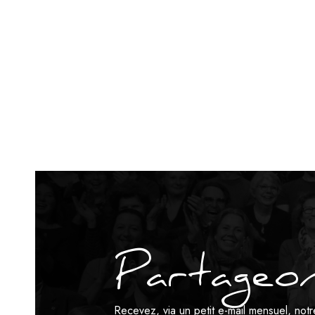
Partageon
Recevez, via un petit e-mail mensuel, no