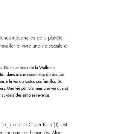
es industrielles de la planète.
availler et vivre une vie sociale et
. De hauts lieux de la Wallonie
lité - dans des maisonnettes de briques
s à la vie de toutes ces familles. Se
uvriers. Une vie pénible mais une vie quand
s, au-delà des simples revenus.
e journaliste Olivier Bailly (1), est
rmine pas ses humanités. Alors