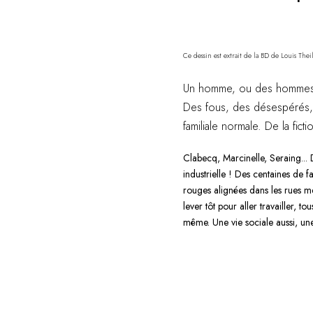
Ce dessin est extrait de la BD de Louis Thei
Un homme, ou des hommes et
Des fous, des désespérés, des
familiale normale. De la fictio
Clabecq, Marcinelle, Seraing...
industrielle ! Des centaines de f
rouges alignées dans les rues men
lever tôt pour aller travailler, t
même. Une vie sociale aussi, une v