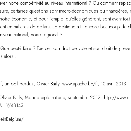
r notre compétitivité au niveau international ? Ou comment replacer
suite, certaines questions sont macro-économiques ou financières, d
otre économie, et pour l’emploi qu’elles génèrent, sont avant tout p
lent en milliards de dollars. Le politique a-t-il encore beaucoup de
iveau national, voire régional ?
a. Que peut-il faire ? Exercer son droit de vote et son droit de grève
rds alors…
nif, un oeil perdu», Olivier Bailly, www.apache.be/fr, 10 avril 2013
 Olivier Bailly, Monde diplomatique, septembre 2012 - http://www.
AILLY/48143
deinBelgium/