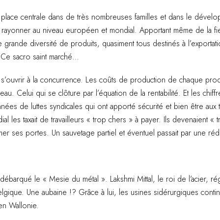
place centrale dans de très nombreuses familles et dans le développ
 rayonner au niveau européen et mondial. Apportant même de la fie
e grande diversité de produits, quasiment tous destinés à l’expor
. Ce sacro saint marché…
s’ouvrir à la concurrence. Les coûts de production de chaque prod
au. Celui qui se clôture par l’équation de la rentabilité. Et les chiffr
es de luttes syndicales qui ont apporté sécurité et bien être aux t
l les taxait de travailleurs « trop chers » à payer. Ils devenaient « 
er ses portes. Un sauvetage partiel et éventuel passait par une réd
débarqué le « Mesie du métal ». Lakshmi Mittal, le roi de l’acier, ré
Belgique. Une aubaine !? Grâce à lui, les usines sidérurgiques contin
t en Wallonie.