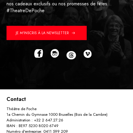
nos cadeaux exclusifs ou nos promesses de fêtes…
#TheatreDePoche
JE M'INSCRIS À LA NEWSLETTER
Contact
Théâtre de Poche
1a Chemin du Gymnase 1000 Bruxelles (Bois de la Cambre)
Administration : +32 2 647.27.26
IBAN : BE97 5230 8020 6749
Numéro d'entreprise: 0411 599 209