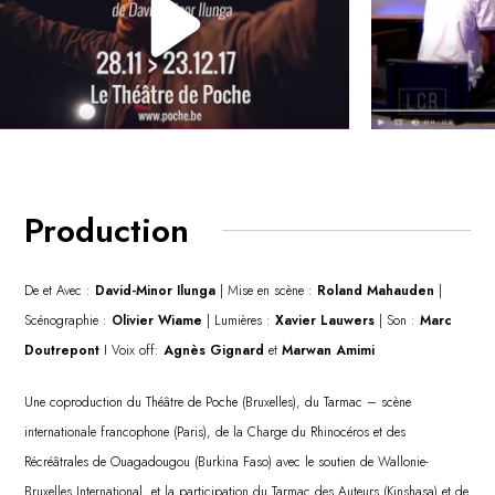
Production
De et Avec :
David-Minor Ilunga
| Mise en scène :
Roland Mahauden
|
Scénographie :
Olivier Wiame
| Lumières :
Xavier Lauwers
| Son :
Marc
Doutrepont
I Voix off:
Agnès Gignard
et
Marwan Amimi
Une coproduction du Théâtre de Poche (Bruxelles), du Tarmac – scène
internationale francophone (Paris), de la Charge du Rhinocéros et des
Récréâtrales de Ouagadougou (Burkina Faso) avec le soutien de Wallonie-
Bruxelles International, et la participation du Tarmac des Auteurs (Kinshasa) et de