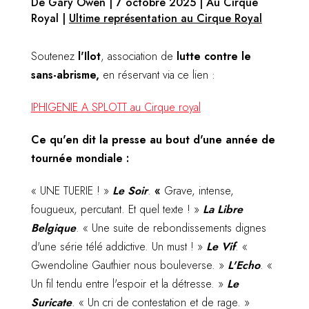
De Gary Owen | 7 octobre 2025 | Au Cirque
Royal |
Ultime représentation au Cirque Royal
Soutenez
l'Ilot
, association de
lutte contre le
sans-abrisme,
en réservant via ce lien :
IPHIGENIE A SPLOTT au Cirque royal
Ce qu'en dit la presse au bout d'une année de
tournée mondiale :
«
UNE TUERIE ! »
Le Soir
.
«
Grave, intense,
fougueux, percutant. Et quel texte ! »
La Libre
Belgique
. « Une suite de rebondissements dignes
d'une série télé addictive. Un must ! »
Le Vif
. «
Gwendoline Gauthier nous bouleverse. »
L'Echo
. «
Un fil tendu entre l'espoir et la détresse. »
Le
Suricate
. «
Un cri de contestation et de rage. »