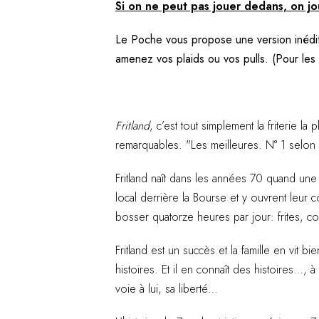
Si on ne peut pas jouer dedans, on jo
Le Poche vous propose une version inédite
amenez vos plaids ou vos pulls. (Pour les 
Fritland
, c’est tout simplement la friterie l
remarquables. "Les meilleures. N° 1 selon T
Fritland naît dans les années 70 quand une 
local derrière la Bourse et y ouvrent leur c
bosser quatorze heures par jour: frites, c
Fritland est un succès et la famille en vit bie
histoires. Et il en connaît des histoires…, 
voie à lui, sa liberté…