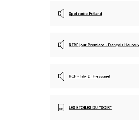
Spot radio Fritland
RTBF Jour Premiere - François Heureux
RCF - Intw D. Freyssinet
LES ETOILES DU "SOIR"