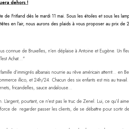
uera dehors !
 de Fritland dès le mardi 11 mai. Sous les étoiles et sous les la
têtes en l’air, nous aurons des plaids à vous proposer au prix de 
a plus connue de Bruxelles, n’en déplaise à Antoine et Eugène. Un fle
est Achat..."
famille d’immigrés albanais nourrie au rêve américain atterrit… en B
ommerce illico, et 24h/24. Chacun des six enfants est mis au travail.
ornets, fricandelles, sauce andalouse…
n. L’argent, pourtant, ce n’est pas le truc de Zenel. Lui, ce qu’il aime, c
à force de regarder passer les clients, de se débattre pour sortir de 