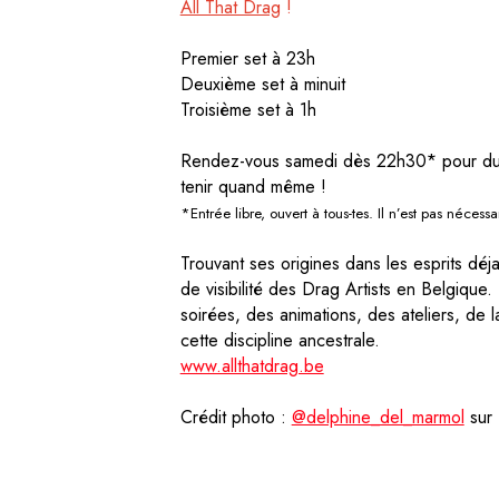
All That Drag
!
Premier set à 23h
Deuxième set à minuit
Troisième set à 1h
Rendez-vous samedi dès 22h30* pour du th
tenir quand même !
*Entrée libre, ouvert à tous-tes. Il n’est pas nécessa
T
rouvant ses origines dans les esprits dé
de visibilité des Drag Artists en Belgiqu
soirées, des animations, des ateliers, de 
cette discipline ancestrale.
www.allthatdrag.be
Crédit photo :
@delphine_del_marmol
sur 