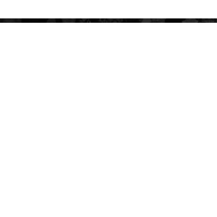
Ensemble
s
tre programmation, nos cadeaux
heatreDePoche