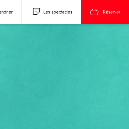
endrier
Les spectacles
Réserver