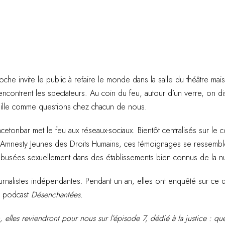
oche invite le public à refaire le monde dans la salle du théâtre mai
rencontrent les spectateurs. Au coin du feu, autour d’un verre, on 
eille comme questions chez chacun de nous.
ncetonbar met le feu aux réseaux-sociaux. Bientôt centralisés sur l
ix Amnesty Jeunes des Droits Humains, ces témoignages se ressemble
abusées sexuellement dans des établissements bien connus de la nui
rnalistes indépendantes. Pendant un an, elles ont enquêté sur ce qui
du podcast
Désenchantées.
n, elles reviendront pour nous sur l’épisode 7, dédié à la justice : qu