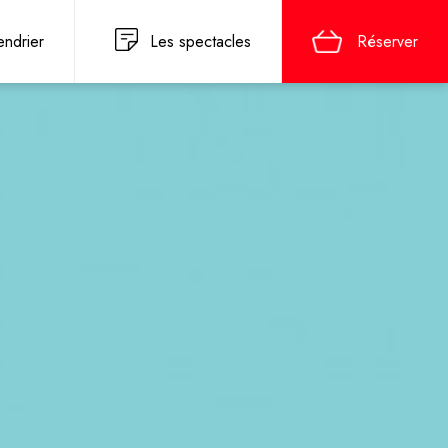
endrier
Les spectacles
Réserver