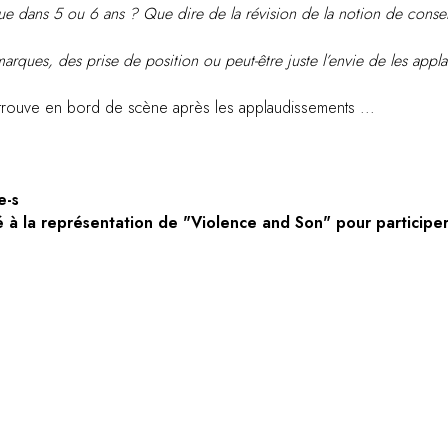
 que dans 5 ou 6 ans ? Que dire de la révision de la notion de cons
rques, des prise de position ou peut-être juste l’envie de les appla
etrouve en bord de scène après les applaudissements ...
e-s
sté à la représentation de "Violence and Son" pour particip
" sur Auvio :
https://auvio.rtbf.be/emission/desenchantee