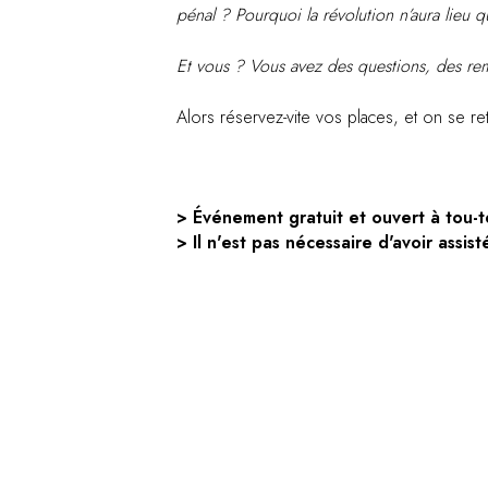
pénal ? Pourquoi la révolution n’aura lieu
Et vous ? Vous avez des questions, des rema
Alors réservez-vite vos places, et on se r
> Événement gratuit et ouvert à tou-t
>
Il n'est pas nécessaire d'avoir assi
Découvrez le podcast "Désenchantées