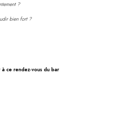
entement ?
udir bien fort ?
er à ce rendez-vous du bar
s-23724