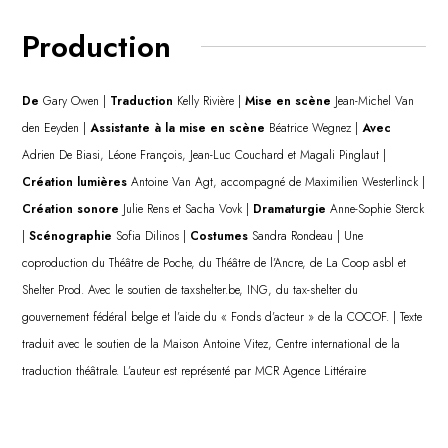
Production
De
Gary Owen |
Traduction
Kelly Rivière |
Mise en scène
Jean-Michel Van
den Eeyden |
Assistante à la mise en scène
Béatrice Wegnez |
Avec
Adrien De Biasi, Léone François, Jean-Luc Couchard et Magali Pinglaut |
Création lumières
Antoine Van Agt, accompagné de Maximilien Westerlinck |
Création sonore
Julie Rens et Sacha Vovk |
Dramaturgie
Anne-Sophie Sterck
|
Scénographie
Sofia Dilinos |
Costumes
Sandra Rondeau | Une
coproduction du Théâtre de Poche, du Théâtre de l’Ancre, de La Coop asbl et
Shelter Prod. Avec le soutien de taxshelter.be, ING, du tax-shelter du
gouvernement fédéral belge et l’aide du « Fonds d’acteur » de la COCOF. | Texte
traduit avec le soutien de la Maison Antoine Vitez, Centre international de la
traduction théâtrale. L’auteur est représenté par MCR Agence Littéraire