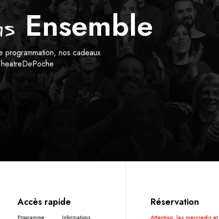
Ensemble
s
tre programmation, nos cadeaux
heatreDePoche
Accès rapide
Réservation
Programme
Informations
Attention, les mercredis et