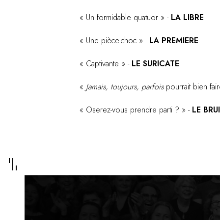
« Un formidable quatuor » -
LA LIBRE
« Une pièce-choc » -
LA PREMIERE
« Captivante » -
LE SURICATE
«
Jamais, toujours, parfois
pourrait bien fai
« Oserez-vous prendre parti ? » -
LE BRU