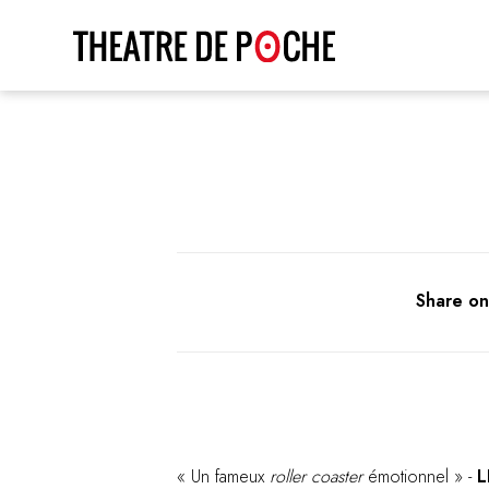
Share on
« Un fameux
roller coaster
émotionnel » -
L