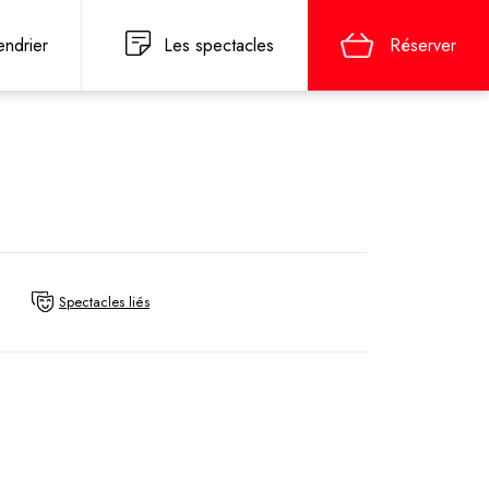
endrier
Les spectacles
Réserver
E
Spectacles liés