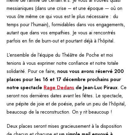
même de l’amitié de certain.e.s. Je vous ai trouvés quasi
messianiques (dans une crise – et une époque — où on
vous ôte même ce qui vous est le plus nécessaire : du
temps pour l’humain), formidables dans vos engagements,
autant que dans vos empathies. Je vous ai rencontrés
parfois en fin de burn-out et pourtant déjà à l’hôpital.
L’ensemble de l’équipe du Théâtre de Poche
et moi
tenions à vous exprimer notre confiance et notre totale
solidarité. Pour ce faire,
nous vous avons réservé 200
places pour les 16 et 17 décembre prochains pour
notre spectacle
Rage Dedans
de Jean-Luc Piraux
. Ce
seront nos dernières dates avant les fêtes. Le spectacle,
une pépite de joie et de poésie, parle un peu de l’hôpital,
beaucoup de la reconstruction. On y rit beaucoup !
Deux places seront mises gracieusement à la disposition
de chacun et chacune et
un simple mail envoyé à