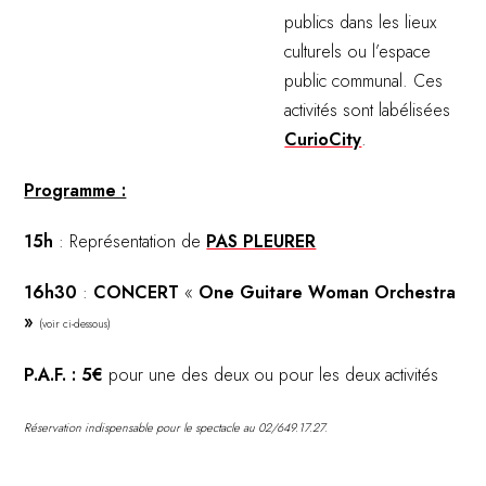
publics dans les lieux
culturels ou l’espace
public communal. Ces
activités sont labélisées
CurioCity
.
Programme :
15h
: Représentation de
PAS PLEURER
16h30
:
CONCERT
«
One Guitare Woman Orchestra
»
(voir ci-dessous)
P.A.F. : 5€
pour une des deux ou pour les deux activités
Réservation indispensable pour le spectacle au 02/649.17.27.