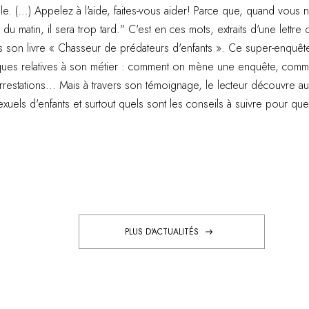
e. (...) Appelez à l'aide, faites-vous aider! Parce que, quand vous
u matin, il sera trop tard." C'est en ces mots, extraits d'une lettr
son livre « Chasseur de prédateurs d'enfants ». Ce super-enquêteu
iques relatives à son métier : comment on mène une enquête, comme
restations... Mais à travers son témoignage, le lecteur découvre a
exuels d'enfants et surtout quels sont les conseils à suivre pour q
PLUS D'ACTUALITÉS