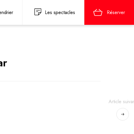
endrier
Les spectacles
Réserver
ar
Article suiva