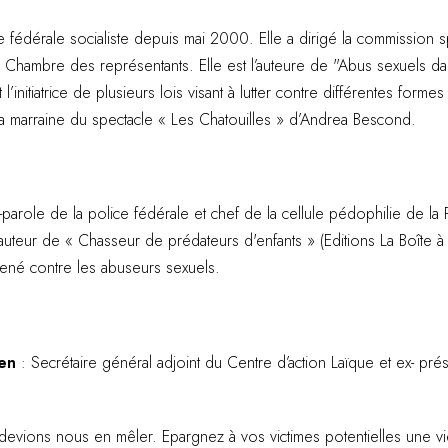
 fédérale socialiste depuis mai 2000. Elle a dirigé la commission 
la Chambre des représentants. Elle est l’auteure de "Abus sexuels dan
 l’initiatrice de plusieurs lois visant à lutter contre différentes form
t la marraine du spectacle « Les Chatouilles » d’Andrea Bescond.
parole de la police fédérale et chef de la cellule pédophilie de la P
l’auteur de « Chasseur de prédateurs d'enfants » (Editions La Boîte 
 mené contre les abuseurs sexuels.
en
: Secrétaire général adjoint du Centre d’action Laïque et ex- pré
evions nous en mêler. Epargnez à vos victimes potentielles une vi