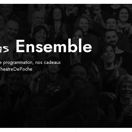
Ensemble
s
tre programmation, nos cadeaux
heatreDePoche