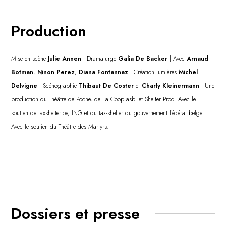
Production
Mise en scène
Julie Annen
| Dramaturge
Galia De Backer
| Avec
Arnaud
Botman
,
Ninon Perez
,
Diana Fontannaz
|
Création lumières
Michel
Delvigne
| Scénographie
Thibaut De Coster
et
Charly Kleinermann
| Une
production du Théâtre de Poche, de La Coop asbl et Shelter Prod. Avec le
soutien de taxshelter.be, ING et du tax-shelter du gouvernement fédéral belge.
Avec le soutien du Théâtre des Martyrs.
Dossiers et presse