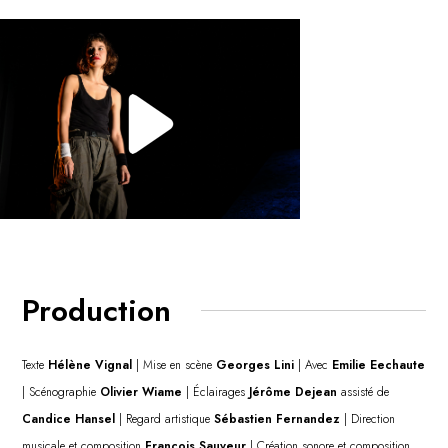
Production
Texte
Hélène Vignal
|
Mise en scène
Georges Lini
| Avec
Emilie Eechaute
| Scénographie
Olivier Wiame
|
Éclairages
Jérôme Dejean
assisté de
Candice Hansel
| Regard artistique
Sébastien Fernandez
|
Direction
musicale et composition
François Sauveur
| Création sonore et composition