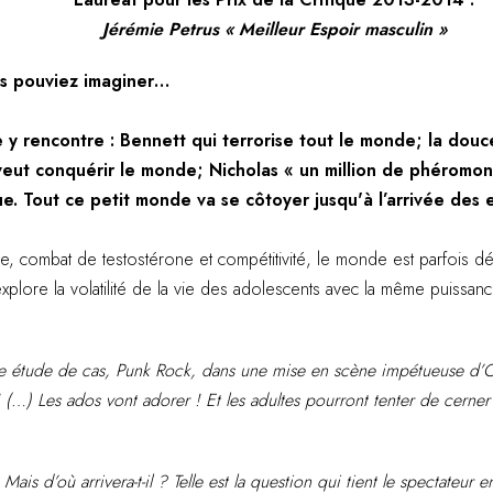
Jérémie Petrus « Meilleur Espoir masculin »
s pouviez imaginer…
lle y rencontre : Bennett qui terrorise tout le monde; la do
 veut conquérir le monde; Nicholas « un million de phéromo
e. Tout ce petit monde va se côtoyer jusqu'à l’arrivée des e
ie, combat de testostérone et compétitivité, le monde est parfois dé
lore la volatilité de la vie des adolescents avec la même puissance
le étude de cas, Punk Rock, dans une mise en scène impétueuse d’Oli
! (…) Les ados vont adorer ! Et les adultes pourront tenter de cerner
Mais d’où arrivera-t-il ? Telle est la question qui tient le spectateur 