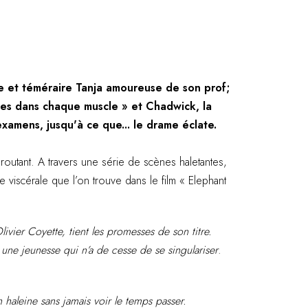
uce et téméraire Tanja amoureuse de son prof;
nes dans chaque muscle » et Chadwick, la
xamens, jusqu'à ce que... le drame éclate.
routant. A travers une série de scènes haletantes,
 viscérale que l’on trouve dans le film « Elephant
vier Coyette, tient les promesses de son titre.
 une jeunesse qui n’a de cesse de se singulariser
.
en haleine sans jamais voir le temps passer.