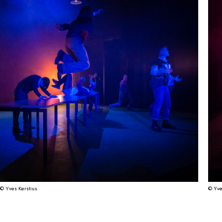
© Yves Kerstius
© Yve