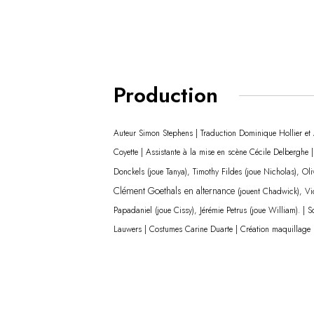
Production
Auteur Simon Stephens | Traduction Dominique Hollier et 
Coyette | Assistante à la mise en scène Cécile Delberghe 
Donckels (joue Tanya), Timothy Fildes (joue Nicholas), Ol
Clément Goethals en alternance
(jouent Chadwick), Vio
Papadaniel (joue Cissy), Jérémie Petrus (joue William). |
Lauwers | Costumes Carine Duarte | Création maquillage