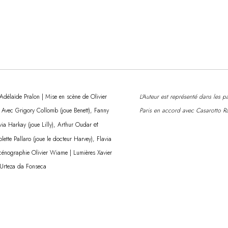
Adélaïde Pralon | Mise en scène de Olivier
L'Auteur est représenté dans les 
| Avec Grigory Collomb (joue Benett), Fanny
Paris en accord avec Casarotto Ra
et
ivia Harkay (joue Lilly), Arthur Oudar
lette Pallaro (joue le docteur Harvey), Flavia
 Scénographie Olivier Wiame | Lumières Xavier
 Urteza da Fonseca