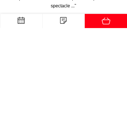
spectacle ..."
Christine
via
Facebook
"Allez-y vite, l'actrice est incroyable"
Nathalie
via
Facebook
"Incroyable ! Go for it, NOW !"
Nikita
via
Instagram
"Comment dire ? C'était juste incroyable (après tout ce
qu'on a vécu, en plus). Je viendrai la revoir, et la revoir
encore. Et en mettre quelque chose dans ma vie, chaque
jour."
Marc
via
Facebook