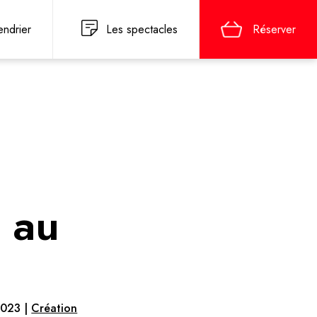
endrier
Les spectacles
Réserver
s au
2023 |
Création