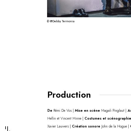
© @Debby Termonia
Production
De
Rémi De Vos |
Mise en scène
Magali Pinglaut |
A
Hellin et Vincent Minne |
Costumes et scénographi
Xavier Lauwers |
Création sonore
John de la Hogue |