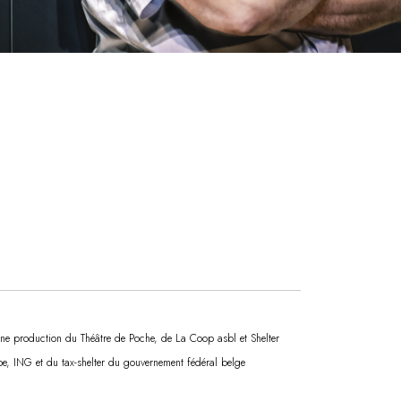
e production du Théâtre de Poche, de La Coop asbl et Shelter
.be, ING et du tax-shelter du gouvernement fédéral belge