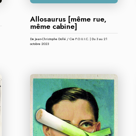
Allosaurus [même rue,
même cabine]
De Jean-Christophe Dollé / Cie F.O.U.I.C. | Du 3 au 21
octobre 2023