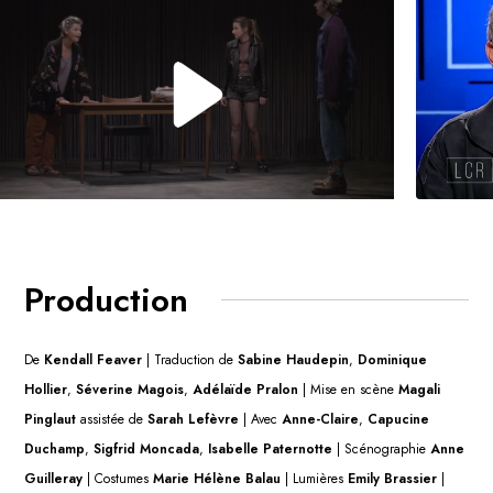
Production
De
Kendall Feaver
| Traduction de
Sabine Haudepin
,
Dominique
Hollier
,
Séverine Magois
,
Adélaïde Pralon
|
Mise en scène
Magali
Pinglaut
assistée de
Sarah Lefèvre
| Avec
Anne-Claire
,
Capucine
Duchamp
,
Sigfrid Moncada
,
Isabelle Paternotte
| Scénographie
Anne
Guilleray
| Costumes
Marie Hélène Balau
| Lumières
Emily Brassier
|